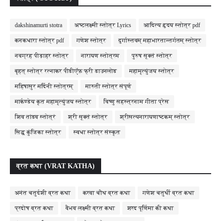
dakshinamurti stotra
अष्टलक्ष्मी स्तोत्र Lyrics
आदित्य हृदय स्तोत्र pdf
कनकधारा स्तोत्र pdf
गणेश स्तोत्र
दुर्गास्तवम् महाभारतान्तर्गतम् स्तोत्र
नवग्रह पीड़ाहर स्तोत्र
नारायण स्तोत्रम
पुरुष सूक्तं स्तोत्र
बृहत् स्तोत्र रत्नाकर पीडीऍफ़ फ्री डाउनलोड
महामृत्युंजय स्तोत्र
महिषासुर मर्दिनी स्तोत्रम्
मारुती स्तोत्र संपूर्ण
मार्कण्डेय कृत महामृत्युंजय स्तोत्र
विष्णु सहस्त्रनाम गीता प्रेस
शिव तांडव स्तोत्रं
श्री सूक्तं स्तोत्र
श्रीसत्यनारायणाष्टकम् स्तोत्र
सिद्ध कुंजिका स्तोत्र
स्वधा स्तोत्र संस्कृत
व्रत कथा (VRAT KATHA)
अनंत चतुर्दशी व्रत कथा
करवा चौथ व्रत कथा
गणेश चतुर्थी व्रत कथा
प्रदोष व्रत कथा
वैभव लक्ष्मी व्रत कथा
शरद पूर्णिमा की कथा