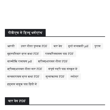
पीडीएफ में हिन्दू धर्मग्रंथ
आरती
उत्तर गीता पुस्तक PDF
चार वेद
दुर्गा सप्तशती pdf
पुराण
बृहस्पतिवार व्रत कथा PDF
रामचरितमानस पाठ PDF
वाल्मीकि रामायण pdf
श्रीमद्भागवत गीता PDF
श्रीमद्भागवत गीता सार PDF
संपूर्ण रुद्री पाठ संस्कृत में
सत्यनारायण व्रत कथा PDF
सुन्दरकाण्ड PDF
स्तोत्र
हनुमान बाहुक पाठ हिंदी में
चार वेद PDF