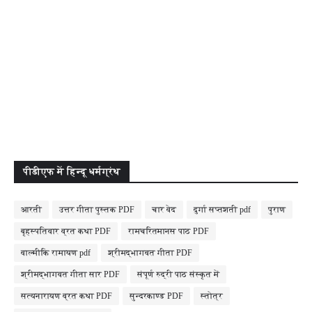
पीडीएफ में हिन्दू धर्मग्रंथ
आरती
उत्तर गीता पुस्तक PDF
चार वेद
दुर्गा सप्तशती pdf
पुराण
बृहस्पतिवार व्रत कथा PDF
रामचरितमानस पाठ PDF
वाल्मीकि रामायण pdf
श्रीमद्भागवत गीता PDF
श्रीमद्भागवत गीता सार PDF
संपूर्ण रुद्री पाठ संस्कृत में
सत्यनारायण व्रत कथा PDF
सुन्दरकाण्ड PDF
स्तोत्र