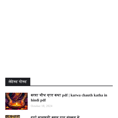
लेटेस्ट पोस्ट
करवा चौथ व्रत कथा pdf | karwa chauth katha in
hindi pdf
October 18, 2024
दुर्गा सप्तशती कवच पाठ संस्कृत में