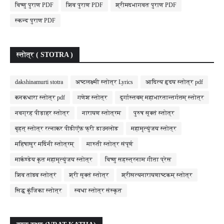
विष्णु पुराण PDF
शिव पुराण PDF
श्रीमदभागवत पुराण PDF
स्कन्द पुराण PDF
स्तोत्र ( STOTRA )
dakshinamurti stotra
अष्टलक्ष्मी स्तोत्र Lyrics
आदित्य हृदय स्तोत्र pdf
कनकधारा स्तोत्र pdf
गणेश स्तोत्र
दुर्गास्तवम् महाभारतान्तर्गतम् स्तोत्र
नवग्रह पीड़ाहर स्तोत्र
नारायण स्तोत्रम
पुरुष सूक्तं स्तोत्र
बृहत् स्तोत्र रत्नाकर पीडीऍफ़ फ्री डाउनलोड
महामृत्युंजय स्तोत्र
महिषासुर मर्दिनी स्तोत्रम्
मारुती स्तोत्र संपूर्ण
मार्कण्डेय कृत महामृत्युंजय स्तोत्र
विष्णु सहस्त्रनाम गीता प्रेस
शिव तांडव स्तोत्रं
श्री सूक्तं स्तोत्र
श्रीसत्यनारायणाष्टकम् स्तोत्र
सिद्ध कुंजिका स्तोत्र
स्वधा स्तोत्र संस्कृत