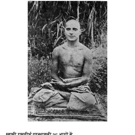
स्वामी रामतीर्थ ग्रन्थावली २८ भागों में