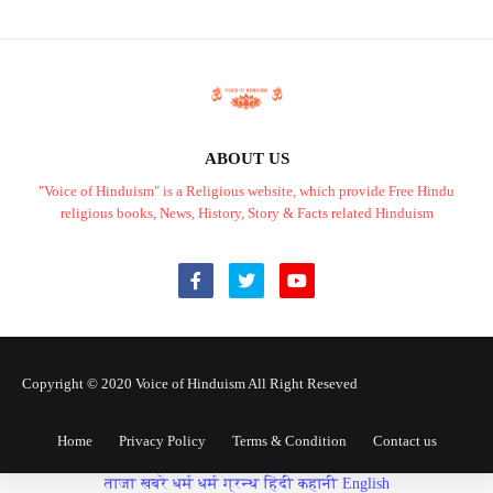
ABOUT US
"Voice of Hinduism" is a Religious website, which provide Free Hindu
religious books, News, History, Story & Facts related Hinduism
Copyright © 2020
Voice of Hinduism
All Right Reseved
Home
Privacy Policy
Terms & Condition
Contact us
ताजा खबरे
धर्म
धर्म ग्रन्थ
हिंदी कहानी
English