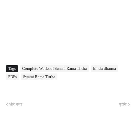
Tags
Complete Works of Swami Rama Tirtha
hindu dharma
PDFs
Swami Rama Tirtha
और नया
पुराने